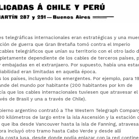
nes telegráficas internacionales eran estratégicas y una mue
cción de guerra que Gran Bretaña tomó contra el Imperio
cables telegráficos que unían su territorio con el otro lado d
mpletamente dependiente de los cables de terceros países, 
embajadas en el extranjaero. Por supuesto, había una esta
iabilidad eran limitadas en aquella época.
 los países, incluyendo los emergentes. Por ejemplo, para 1
grande del mundo por habitante (200 habitantes por km de
cía que los cables internacionales tuviesen que atravesar el
avés de Brasil y una a través de Chile).
obierno argentino contrató a The Western Telegraph Compan
0 kilómetros de largo entre la isla Ascensión y la estación 
o que iba desde Vancouver hasta la isla de Fanning, atraves
bra incluyó otro tramo hasta Cabo Verde y desde allí
a costa lusa, desde donde podía enlazar con la red contine