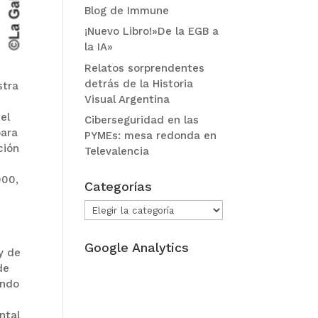
Blog de Immune
¡Nuevo Libro!»De la EGB a
la IA»
Relatos sorprendentes
detrás de la Historia
stra
Visual Argentina
el
Ciberseguridad en las
para
PYMEs: mesa redonda en
ción
Televalencia
900,
Categorías
Categorías
Google Analytics
y de
de
ando
ntal