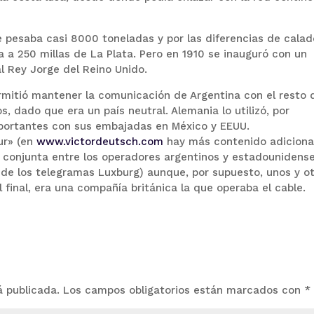
e pesaba casi 8000 toneladas y por las diferencias de calad
 a 250 millas de La Plata. Pero en 1910 se inauguró con un
l Rey Jorge del Reino Unido.
rmitió mantener la comunicación de Argentina con el resto 
s, dado que era un país neutral. Alemania lo utilizó, por
portantes con sus embajadas en México y EEUU.
ur» (en
www.victordeutsch.com
hay más contenido adiciona
n conjunta entre los operadores argentinos y estadounidens
de los telegramas Luxburg) aunque, por supuesto, unos y o
l final, era una compañía británica la que operaba el cable.
á publicada.
Los campos obligatorios están marcados con
*