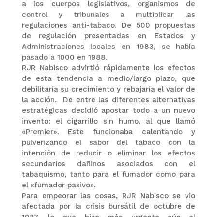
a los cuerpos legislativos, organismos de
control y tribunales a multiplicar las
regulaciones anti-tabaco. De 500 propuestas
de regulación presentadas en Estados y
Administraciones locales en 1983, se había
pasado a 1000 en 1988.
RJR Nabisco advirtió rápidamente los efectos
de esta tendencia a medio/largo plazo, que
debilitaría su crecimiento y rebajaría el valor de
la acción. De entre las diferentes alternativas
estratégicas decidió apostar todo a un nuevo
invento: el cigarrillo sin humo, al que llamó
«Premier». Este funcionaba calentand
o y
pulverizando el
sabor
del
tabaco con
la
intención de
reducir o
eliminar los efectos
secundarios dañinos
asociados con el
tabaquismo
, tanto para
el fumador
como para
el «fumador pasivo».
Para empeorar las cosas, RJR Nabisco se vio
afectada por la crisis bursátil de octubre de
1987, lo que hizo más urgente aún el