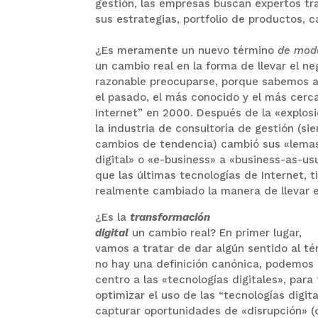
gestión, las empresas buscan expertos tr
sus estrategias, portfolio de productos, 
¿Es meramente un nuevo término
de mod
un cambio real en la forma de llevar el n
razonable preocuparse, porque sabemos a
el pasado, el más conocido y el más cerc
Internet” en 2000.
Después de la «explosi
la industria de consultoría de gestión (si
cambios de tendencia) cambió sus «lema
digital» o «e-business» a «business-as-u
que las últimas tecnologías de Internet, 
realmente cambiado la manera de llevar e
¿Es la
transformación
digital
un cambio real?
En primer lugar,
vamos a tratar de dar algún sentido al t
no hay una definición canónica, podemos i
centro a las «tecnologías digitales», para
optimizar el uso de las “tecnologías digit
capturar oportunidades de «disrupción» 