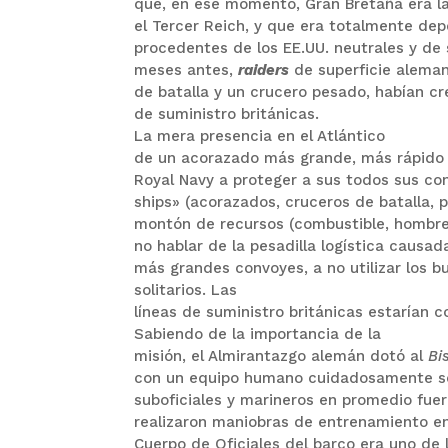
que, en ese momento, Gran Bretaña era l
el Tercer Reich, y que era totalmente de
procedentes de los EE.UU. neutrales y de 
meses antes,
raiders
de superficie aleman
de batalla y un crucero pesado, habían cr
de suministro británicas.
La mera presencia en el Atlántico
de un acorazado más grande, más rápido y
Royal Navy a proteger a sus todos sus co
ships» (acorazados, cruceros de batalla, 
montón de recursos (combustible, hombre
no hablar de la pesadilla logística causa
más grandes convoyes, a no utilizar los b
solitarios.
Las
líneas de suministro británicas estarían
Sabiendo de la importancia de la
misión, el Almirantazgo alemán dotó al
Bi
con un equipo humano cuidadosamente s
suboficiales y marineros en promedio fue
realizaron maniobras de entrenamiento en
Cuerpo de Oficiales del barco era uno de