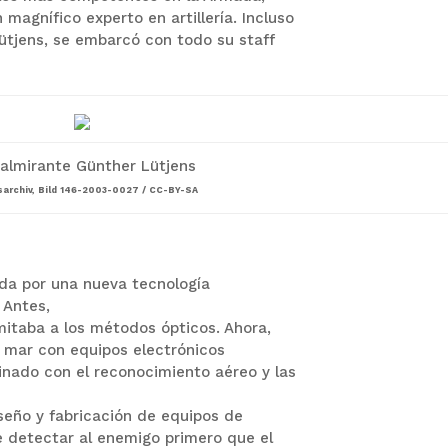
magnífico experto en artillería.
Incluso
Lütjens, se embarcó con todo su staff
almirante Günther Lütjens
archiv, Bild 146-2003-0027 / CC-BY-SA
rada por una nueva tecnología
.
Antes,
mitaba a los métodos ópticos.
Ahora,
e mar con equipos electrónicos
inado con el reconocimiento aéreo y las
seño y fabricación de equipos de
de detectar al enemigo primero que el