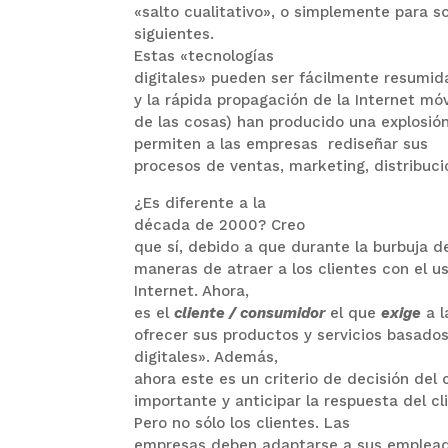
«salto cualitativo», o simplemente para so
siguientes.
Estas «tecnologías
digitales» pueden ser fácilmente resumida
y la rápida propagación de la Internet móv
de las cosas) han producido una explosi
permiten a las empresas
rediseñar sus
procesos de ventas, marketing, distribuc
¿Es diferente a la
década de 2000?
Creo
que sí, debido a que durante la burbuja d
maneras de atraer a los clientes con el u
Internet.
Ahora,
es el
cliente / consumidor
el que
exige
a l
ofrecer sus productos y servicios basados 
digitales».
Además,
ahora este es un criterio de decisión del c
importante y anticipar la respuesta del cli
Pero no sólo los clientes.
Las
empresas deben adaptarse a sus emplead