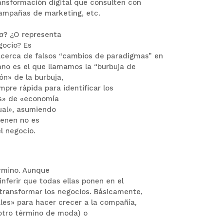
ansformación digital que consulten con
campañas de marketing, etc.
a
?
¿O representa
egocio?
Es
cerca de falsos “cambios de paradigmas” en
ano es el que llamamos la “burbuja de
ón» de la burbuja,
empre rápida para identificar los
s» de «economía
sual», asumiendo
tienen
no es
l negocio.
érmino.
Aunque
nferir que todas ellas ponen en el
 transformar los negocios.
Básicamente,
ales» para hacer crecer a la compañía,
(otro término de moda) o