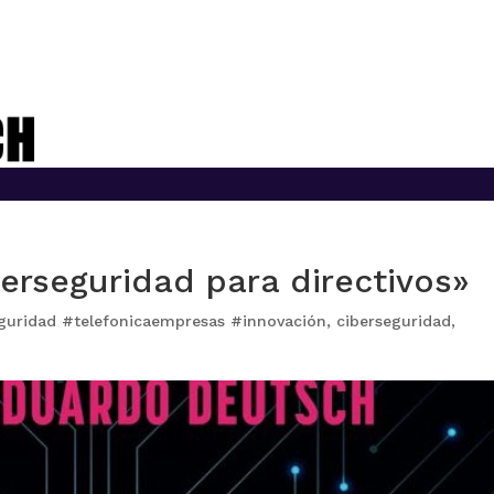
erseguridad para directivos»
guridad #telefonicaempresas #innovación
,
ciberseguridad
,