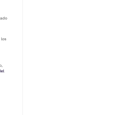
mado
 los
o,
del