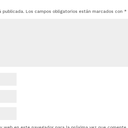
á publicada.
Los campos obligatorios están marcados con
*
 y web en este navegador para la próxima vez que comente.