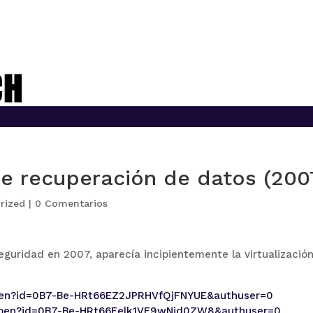
de recuperación de datos (200
rized
|
0 Comentarios
eguridad en 2007, aparecía incipientemente la virtualización
/open?id=0B7-Be-HRt66EZ2JPRHVfQjFNYUE&authuser=0
m/open?id=0B7-Be-HRt66Eelk1VF9wNjd0ZW8&authuser=0