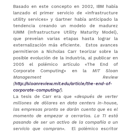
Basado en este concepto en 2002, IBM había
lanzado el primer servicio de «infrastructure
utility services» y Gartner había anticipado la
tendencia creando un modelo de madurez
IUMM (Infrastructure Utility Maturity Model),
que preveían varias etapas hasta lograr la
externalización más eficiente. Estos avances
permitieron a Nicholas Carr teorizar sobre la
posible evolución de la industria, al publicar en
2005 el polémico artículo «The End of
Corporate Computing» en la
MIT Sloan
Management Review
(
http://sloanreview.mit.edu/article/the-end-of-
corporate-computing/
).
La tesis de Carr era que «
d
espués de verter
millones de dólares en
data centers in-house
,
las empresas pronto se darán cuenta que
es el
momento de
empezar a
cerrarlos
.
La TI
está
pasando de
ser un activo de la compañía a
un
servicio
que compran».
El polémico escritor