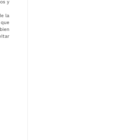
os y
de la
 que
bien
itar