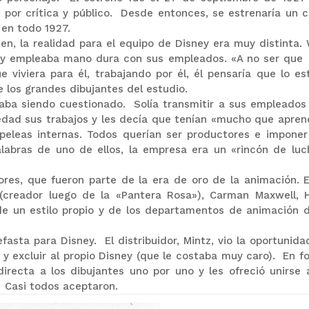
 por crítica y público. Desde entonces, se estrenaría un c
en todo 1927.
ien, la realidad para el equipo de Disney era muy distinta. 
na y empleaba mano dura con sus empleados. «A no ser que
 viviera para él, trabajando por él, él pensaría que lo es
 los grandes dibujantes del estudio.
taba siendo cuestionado. Solía transmitir a sus empleados
edad sus trabajos y les decía que tenían «mucho que apren
peleas internas. Todos querían ser productores e imponer
alabras de uno de ellos, la empresa era un «rincón de luc
es, que fueron parte de la era de oro de la animación. E
g (creador luego de la «Pantera Rosa»), Carman Maxwell, 
de un estilo propio y de los departamentos de animación d
asta para Disney. El distribuidor, Mintz, vio la oportunida
 y excluir al propio Disney (que le costaba muy caro). En f
recta a los dibujantes uno por uno y les ofreció unirse 
). Casi todos aceptaron.