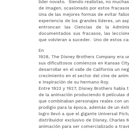
líder novato. Siendo realistas, no mucha
de imagen, ocasionado por estos fracas
Una de las mejores formas de evitar fallos
experiencia de los grandes líderes, un a
entroncan las Ciencias de la Adminis
documentados sus fracasos, las leccion
que volvieran a suceder. Uno de estos cas
En
1928, The Disney Brothers Company era 
sus dificultosos comienzos en Kansas Cit
desarrollar en el valle de California un ne
crecimiento en el sector del cine de anim
e inspiración de su hermano Roy.
Entre 1923 y 1927, Disney Brothers había 
de la animación produciendo 6 películas d
que combinaban personajes reales con un
prodigio para la época, además de un éxito
logro llevó a que el gigante Universal Pictu
distribuidor exclusivo de Disney, Charles 
animación para ser comercializado a trav