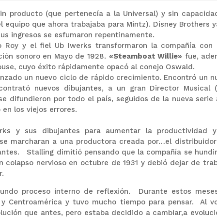
n producto (que pertenecía a la Universal) y sin capacida
l equipo que ahora trabajaba para Mintz). Disney Brothers y
 Sus ingresos se esfumaron repentinamente.
o Roy y el fiel Ub Iwerks transformaron la compañía con 
ación sonoro en Mayo de 1928.
«Steamboat Willie»
fue, ade
ouse, cuyo éxito rápidamente opacó al conejo Oswald.
nzado un nuevo ciclo de rápido crecimiento. Encontró un n
 contrató nuevos dibujantes, a un gran Director Musical (
 se difundieron por todo el país, seguidos de la nueva serie
 en los viejos errores.
rks y sus dibujantes para aumentar la productividad y
se marcharan a una productora creada por…el distribuidor
ntes. Stalling dimitió pensando que la compañía se hundirí
n colapso nervioso en octubre de 1931 y debió dejar de trab
r.
fundo proceso interno de reflexión. Durante estos mese
o y Centroamérica y tuvo mucho tiempo para pensar. Al vo
lución que antes, pero estaba decidido a cambiar,a evoluci