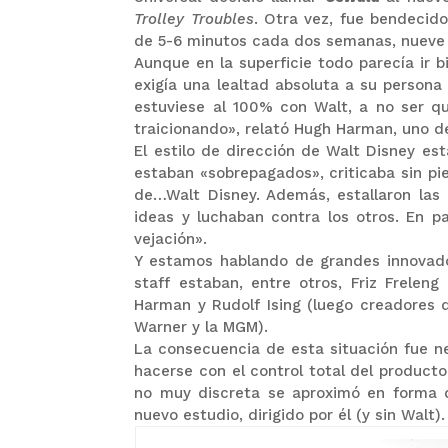
Trolley Troubles
. Otra vez, fue bendecido
de 5-6 minutos cada dos semanas, nueve 
Aunque en la superficie todo parecía ir b
exigía una lealtad absoluta a su perso
estuviese al 100% con Walt, a no ser que
traicionando», relató Hugh Harman, uno de
El estilo de dirección de Walt Disney es
estaban «sobrepagados», criticaba sin pi
de…Walt Disney. Además, estallaron las 
ideas y luchaban contra los otros. En p
vejación».
Y estamos hablando de grandes innovador
staff estaban, entre otros, Friz Frelen
Harman y Rudolf Ising (luego creadores 
Warner y la MGM).
La consecuencia de esta situación fue nef
hacerse con el control total del producto
no muy discreta se aproximó en forma di
nuevo estudio, dirigido por él (y sin Walt