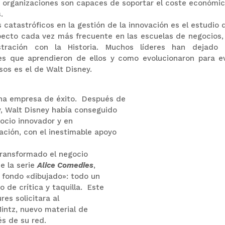
s organizaciones son capaces de soportar el coste económic
os.
 catastróficos en la gestión de la innovación es el estudio 
specto cada vez más frecuente en las escuelas de negocios,
tración con la Historia. Muchos líderes han dejado 
es que aprendieron de ellos y como evolucionaron para ev
os es el de Walt Disney.
una empresa de éxito. Después de
y, Walt Disney había conseguido
gocio innovador y en
ación, con el inestimable apoyo
transformado el negocio
e la serie
Alice Comedies
,
 fondo «dibujado»: todo un
 de crítica y taquilla. Este
res solicitara al
Mintz, nuevo material de
és de su red.