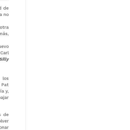
d de
a no
otra
más,
uevo
Carl
Silly
 los
 Pat
a y,
ajar
s de
lver
onar