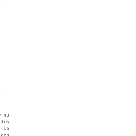
n su
atos
. La
 con