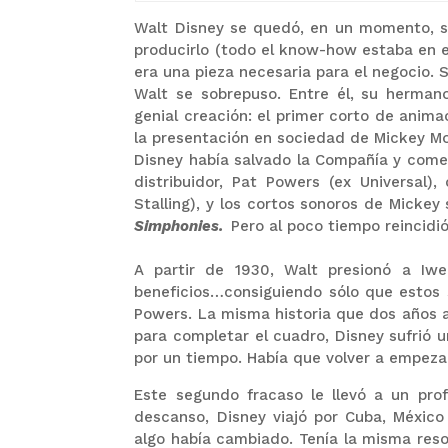
Walt Disney se quedó, en un momento, si
producirlo (todo el know-how estaba en e
era una pieza necesaria para el negocio.
Walt se sobrepuso. Entre él, su herman
genial creación: el primer corto de anim
la presentación en sociedad de Mickey M
Disney había salvado la Compañía y come
distribuidor, Pat Powers (ex Universal),
Stalling), y los cortos sonoros de Mickey
Simphonies.
Pero al poco tiempo reincidió
A partir de 1930, Walt presionó a Iwe
beneficios…consiguiendo sólo que estos 
Powers. La misma historia que dos años a
para completar el cuadro, Disney sufrió u
por un tiempo. Había que volver a empeza
Este segundo fracaso le llevó a un pro
descanso, Disney viajó por Cuba, Méxic
algo había cambiado. Tenía la misma reso