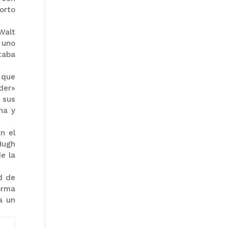
orto
Walt
 uno
taba
 que
der»
 sus
ha y
n el
Hugh
e la
d de
orma
a un