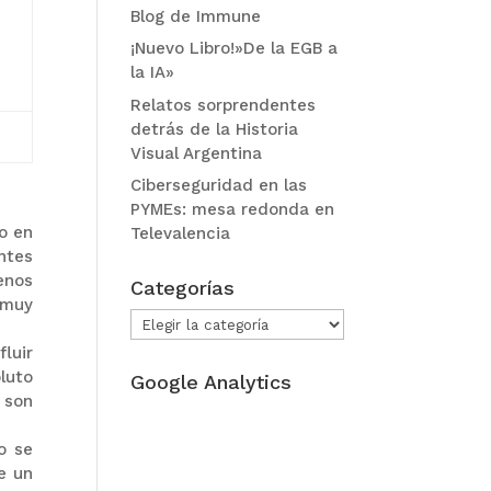
Blog de Immune
¡Nuevo Libro!»De la EGB a
la IA»
Relatos sorprendentes
detrás de la Historia
Visual Argentina
Ciberseguridad en las
PYMEs: mesa redonda en
o en
Televalencia
ntes
enos
Categorías
 muy
Categorías
luir
luto
Google Analytics
 son
o se
e un