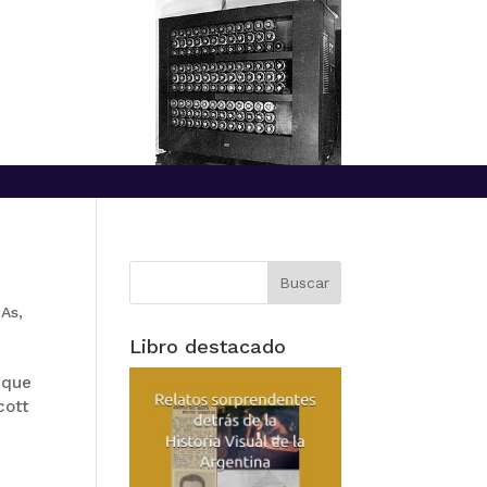
As
,
Libro destacado
 que
cott