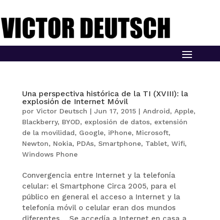
Una perspectiva histórica de la TI (XVIII): la
explosión de Internet Móvil
por
Victor Deutsch
|
Jun 17, 2015
|
Android
,
Apple
,
Blackberry
,
BYOD
,
explosión de datos
,
extensión
de la movilidad
,
Google
,
iPhone
,
Microsoft
,
Newton
,
Nokia
,
PDAs
,
Smartphone
,
Tablet
,
Wifi
,
Windows Phone
Convergencia entre Internet y la telefonía
celular: el Smartphone Circa 2005, para el
público en general el acceso a Internet y la
telefonía móvil o celular eran dos mundos
diferentes. Se accedía a Internet en casa a