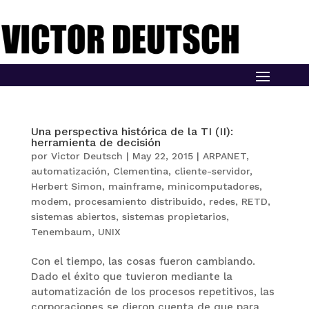
Una perspectiva histórica de la TI (II):
herramienta de decisión
por
Victor Deutsch
|
May 22, 2015
|
ARPANET
,
automatización
,
Clementina
,
cliente-servidor
,
Herbert Simon
,
mainframe
,
minicomputadores
,
modem
,
procesamiento distribuido
,
redes
,
RETD
,
sistemas abiertos
,
sistemas propietarios
,
Tenembaum
,
UNIX
Con el tiempo, las cosas fueron cambiando.
Dado el éxito que tuvieron mediante la
automatización de los procesos repetitivos, las
corporaciones se dieron cuenta de que para