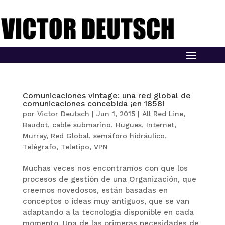
Comunicaciones vintage: una red global de
comunicaciones concebida ¡en 1858!
por
Victor Deutsch
|
Jun 1, 2015
|
All Red Line
,
Baudot
,
cable submarino
,
Hugues
,
Internet
,
Murray
,
Red Global
,
semáforo hidráulico
,
Telégrafo
,
Teletipo
,
VPN
Muchas veces nos encontramos con que los
procesos de gestión de una Organización, que
creemos novedosos, están basadas en
conceptos o ideas muy antiguos, que se van
adaptando a la tecnología disponible en cada
momento. Una de las primeras necesidades de