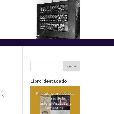
Libro destacado
vo
cio.