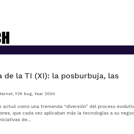
de la TI (XI): la posburbuja, las
ternet
,
Y2K bug
,
Year 2000
ue actuó como una tremenda “diversión” del proceso evoluti
iones, que cada vez aplicaban más la tecnologías a su nego
iciativas de...