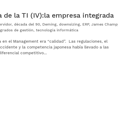
 de la TI (IV):la empresa integrada
ervidor
,
década del 90
,
Deming
,
downsizing
,
ERP
,
James Champ
egrados de gestión
,
tecnología informática
 en el Management era “calidad”. Las regulaciones, el
 Occidente y la competencia japonesa había llevado a las
iferencial competitivo...