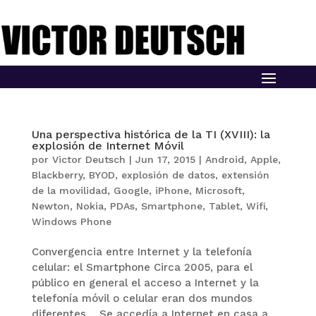
Una perspectiva histórica de la TI (XVIII): la
explosión de Internet Móvil
por
Victor Deutsch
|
Jun 17, 2015
|
Android
,
Apple
,
Blackberry
,
BYOD
,
explosión de datos
,
extensión
de la movilidad
,
Google
,
iPhone
,
Microsoft
,
Newton
,
Nokia
,
PDAs
,
Smartphone
,
Tablet
,
Wifi
,
Windows Phone
Convergencia entre Internet y la telefonía
celular: el Smartphone Circa 2005, para el
público en general el acceso a Internet y la
telefonía móvil o celular eran dos mundos
diferentes. Se accedía a Internet en casa a