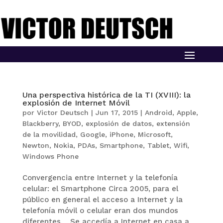
Una perspectiva histórica de la TI (XVIII): la
explosión de Internet Móvil
por
Victor Deutsch
|
Jun 17, 2015
|
Android
,
Apple
,
Blackberry
,
BYOD
,
explosión de datos
,
extensión
de la movilidad
,
Google
,
iPhone
,
Microsoft
,
Newton
,
Nokia
,
PDAs
,
Smartphone
,
Tablet
,
Wifi
,
Windows Phone
Convergencia entre Internet y la telefonía
celular: el Smartphone Circa 2005, para el
público en general el acceso a Internet y la
telefonía móvil o celular eran dos mundos
diferentes. Se accedía a Internet en casa a