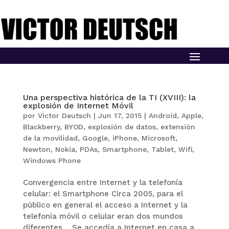
Una perspectiva histórica de la TI (XVIII): la
explosión de Internet Móvil
por
Victor Deutsch
|
Jun 17, 2015
|
Android
,
Apple
,
Blackberry
,
BYOD
,
explosión de datos
,
extensión
de la movilidad
,
Google
,
iPhone
,
Microsoft
,
Newton
,
Nokia
,
PDAs
,
Smartphone
,
Tablet
,
Wifi
,
Windows Phone
Convergencia entre Internet y la telefonía
celular: el Smartphone Circa 2005, para el
público en general el acceso a Internet y la
telefonía móvil o celular eran dos mundos
diferentes. Se accedía a Internet en casa a